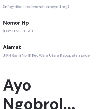
(info@diocesisdenezahualcoyotl.org)
Nomor Hp
(085145034160)
Alamat
Jl.KH Ramli No.111 Kec.Wara Utara Kabupaten Ende
Ayo
Ngobrol...