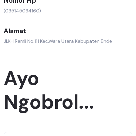
Nomor Hp
(085145034160)
Alamat
Jl.KH Ramli No.111 Kec.Wara Utara Kabupaten Ende
Ayo
Ngobrol...