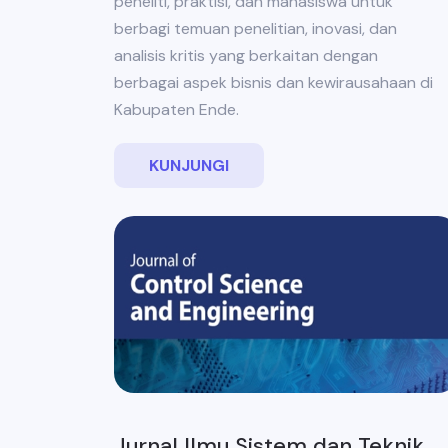
peneliti, praktisi, dan mahasiswa untuk
berbagi temuan penelitian, inovasi, dan
analisis kritis yang berkaitan dengan
berbagai aspek bisnis dan kewirausahaan di
Kabupaten Ende.
KUNJUNGI
Jurnal Ilmu Sistem dan Teknik