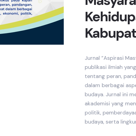
Masyara
Kehidup
Kabupat
Jurnal ”Aspirasi Ma
publikasi ilmiah yang
tentang peran, pand
dalam berbagai aspek
budaya. Jurnal ini m
akademisi yang menge
politik, pemberdayaa
budaya, serta lingk