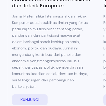
I
dan Teknik Komputer
K
Jurnal Matematika Internasional dan Teknik
E
Komputer adalah publikasi ilmiah yang fokus
y
pada kajian multidisipliner tentang peran,
m
pandangan, dan partisipasi masyarakat
k
dalam berbagai aspek kehidupan sosial,
E
ekonomi, politik, dan budaya. Jurnal ini
m
mengundang kontribusi dari peneliti dan
p
akademisi yang mengeksplorasi isu-isu
b
seperti partisipasi politik, pemberdayaan
a
komunitas, keadilan sosial, identitas budaya,
b
serta lingkungan dan pembangunan
K
berkelanjutan.
KUNJUNGI