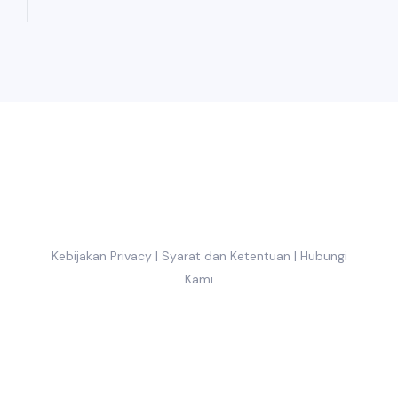
Kebijakan Privacy
|
Syarat dan Ketentuan
|
Hubungi
Kami
Copyright 2025-2030 ©
diocesisdenezahualcoyotl.org