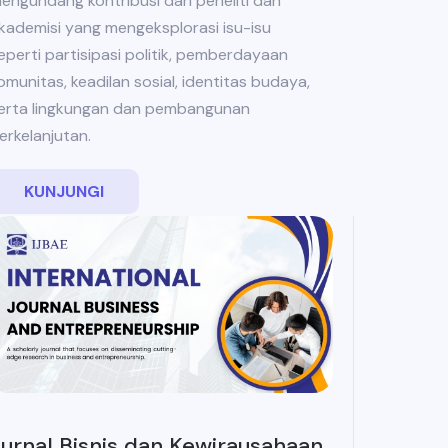
engundang kontribusi dari peneliti dan
kademisi yang mengeksplorasi isu-isu
eperti partisipasi politik, pemberdayaan
omunitas, keadilan sosial, identitas budaya,
erta lingkungan dan pembangunan
erkelanjutan.
KUNJUNGI
urnal Bisnis dan Kewirausahaan