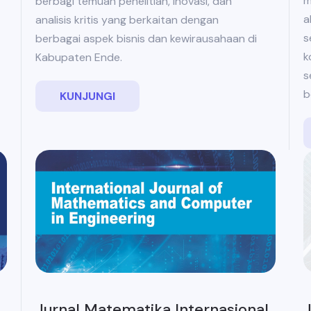
m
berbagi temuan penelitian, inovasi, dan
a
analisis kritis yang berkaitan dengan
s
berbagai aspek bisnis dan kewirausahaan di
k
Kabupaten Ende.
s
b
KUNJUNGI
J
Jurnal Matematika Internasional