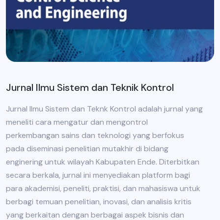
Jurnal Ilmu Sistem dan Teknik Kontrol
Jurnal Ilmu Sistem dan Teknk Kontrol adalah jurnal yang
meneliti cara mengatur dan mengontrol
perkembangan sains dan teknologi yang berfokus
pada diseminasi penelitian mutakhir di bidang
enginering untuk wilayah Kabupaten Ende. Diterbitkan
secara berkala, jurnal ini menyediakan platform bagi
para akademisi, peneliti, praktisi, dan mahasiswa untuk
berbagi temuan penelitian, inovasi, dan analisis kritis
yang berkaitan dengan berbagai aspek bisnis dan